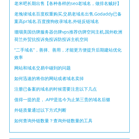
老米吧长期出售【各种各样的seo老域名，做排名贼好】
老堍堎域名百度权重购买,交易老域名出售,Godaddy已备
案高pr域名,百度搜狗收录域名,外链反链域名
堋堌美国仿牌服务器仿牌vps推荐仿牌空间主机,国外欧洲
荷兰外贸抗投诉免投诉防投诉主机空间
“二手域名”，善择、善用，才能更方便提升后期建站优化
效率
网站和域名交易中碰到的问题
如何迅速的将你的网站或者域名卖掉
注册已备案的域名的时候需要注意以下几点
值得一提的是，.APP是迄今为止第三贵的域名后缀
外链质量通过以下方式判断
如何查询外链数量？查询外链数量的工具