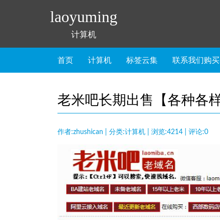
laoyuming
计算机
首页
计算机
标签云集
联系我们购买
老米吧长期出售【各种各样
作者:zhushican | 分类:计算机 | 浏览:4214 | 评论:0