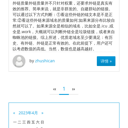
外链质量外链质量并不只针对权重，还要求外链是真实有
效的推荐。简单来说，就是非群发的、自建群站的链接。
可以通过以下方式判断：①看这些外链的锚文本是不是正
常;②看这些外链来源域名的质量如何;如果来源分布比较自
然就可以了。如果来源全是相似的域名，比如全是.icu ,或
全是.work，大概就可以判断外链全是垃圾链接，或者来自
蜘蛛池的链接。综上所述，优质老域名至少要满足：有历
史、有外链、外链是正常有效的。在此前提下，用户还可
以考虑数值的高低。当然，数值也是越高越好。
by
zhushican
详情 »
‹‹
1
››
«
2023年4月
»
一
二
三
四
五
六
日