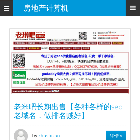
房地产计算机
导
航
老米吧长期出售【各种各样的seo
老域名，做排名贼好】
by
zhushican
详情 »