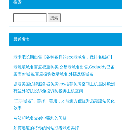
搜索
最近发表
老米吧长期出售【各种各样的seo老域名，做排名贼好】
老堍堎域名百度权重购买,交易老域名出售,Godaddy已备
案高pr域名,百度搜狗收录域名,外链反链域名
堋堌美国仿牌服务器仿牌vps推荐仿牌空间主机,国外欧洲
荷兰外贸抗投诉免投诉防投诉主机空间
“二手域名”，善择、善用，才能更方便提升后期建站优化
效率
网站和域名交易中碰到的问题
如何迅速的将你的网站或者域名卖掉