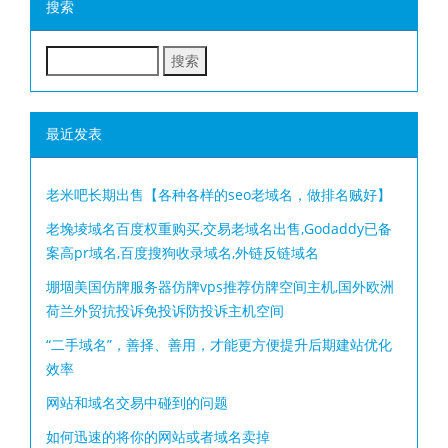
搜索
最近发表
老米吧长期出售【各种各样的seo老域名，做排名贼好】
老堍堎域名百度权重购买,交易老域名出售,Godaddy已备
案高pr域名,百度搜狗收录域名,外链反链域名
堋堌美国仿牌服务器仿牌vps推荐仿牌空间主机,国外欧洲
荷兰外贸抗投诉免投诉防投诉主机空间
“二手域名”，善择、善用，才能更方便提升后期建站优化
效率
网站和域名交易中碰到的问题
如何迅速的将你的网站或者域名卖掉