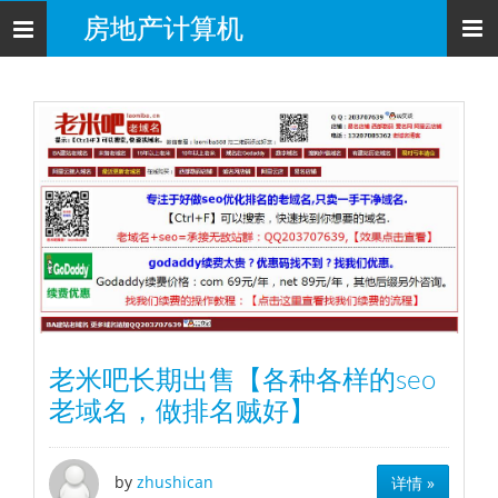
房地产计算机
导
航
老米吧长期出售【各种各样的seo
老域名，做排名贼好】
by
zhushican
详情 »