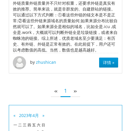
外链质量外链质量并不只针对权重，还要求外链是真实有
效的推荐。简单来说，就是非群发的、自建群站的链接。
可以通过以下方式判断：①看这些外链的锚文本是不是正
常;②看这些外链来源域名的质量如何;如果来源分布比较自
然就可以了。如果来源全是相似的域名，比如全是.icu ,或
全是.work，大概就可以判断外链全是垃圾链接，或者来自
蜘蛛池的链接。综上所述，优质老域名至少要满足：有历
史、有外链、外链是正常有效的。在此前提下，用户还可
以考虑数值的高低。当然，数值也是越高越好。
by
zhushican
详情 »
‹‹
1
››
«
2023年4月
»
一
二
三
四
五
六
日