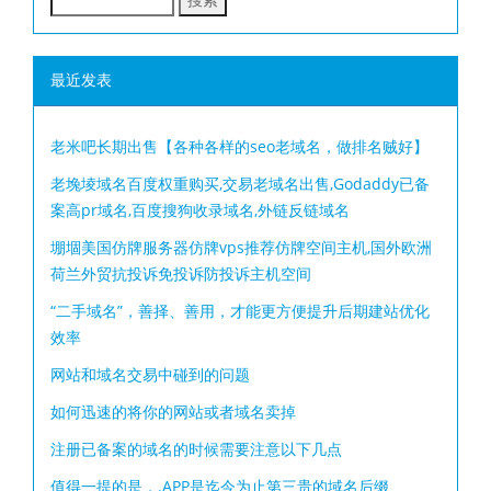
最近发表
老米吧长期出售【各种各样的seo老域名，做排名贼好】
老堍堎域名百度权重购买,交易老域名出售,Godaddy已备
案高pr域名,百度搜狗收录域名,外链反链域名
堋堌美国仿牌服务器仿牌vps推荐仿牌空间主机,国外欧洲
荷兰外贸抗投诉免投诉防投诉主机空间
“二手域名”，善择、善用，才能更方便提升后期建站优化
效率
网站和域名交易中碰到的问题
如何迅速的将你的网站或者域名卖掉
注册已备案的域名的时候需要注意以下几点
值得一提的是，.APP是迄今为止第三贵的域名后缀