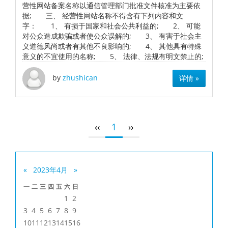
营性网站备案名称以通信管理部门批准文件核准为主要依
据; 三、 经营性网站名称不得含有下列内容和文
字： 1、 有损于国家和社会公共利益的; 2、 可能
对公众造成欺骗或者使公众误解的; 3、 有害于社会主
义道德风尚或者有其他不良影响的; 4、 其他具有特殊
意义的不宜使用的名称; 5、 法律、法规有明文禁止的;
by
zhushican
详情 »
‹‹
1
››
«
2023年4月
»
一
二
三
四
五
六
日
1
2
3
4
5
6
7
8
9
10
11
12
13
14
15
16