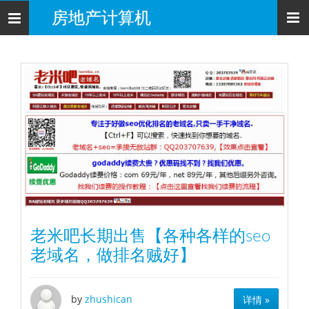
房地产计算机
导
航
老米吧长期出售【各种各样的seo
老域名，做排名贼好】
by
zhushican
详情 »